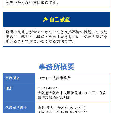
を失いたくない方に最適です。
自己破産
返済の見通しが全くつかないなど支払不能の状態になった
場合に、裁判所へ破産・免責手続きを行い、免責の決定を
受けることで借金がなくなる方法です。
事務所概要
事務所名
コナトス法律事務所
住所
〒541-0044
大阪府大阪市中央区伏見町2-1-1 三井住友
銀行高麗橋ビル8階
代表司法書士
角谷 篤人（かどや あつひこ）
大阪弁護士会 所属 第43768号